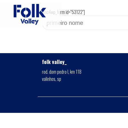
[mc4wp_form id=”53122″]
folk valley_
rod. dom pedro I, km 118
valinhos, sp