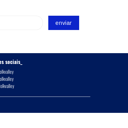
es sociais_
olkvalley
olkvalley
folkvalley