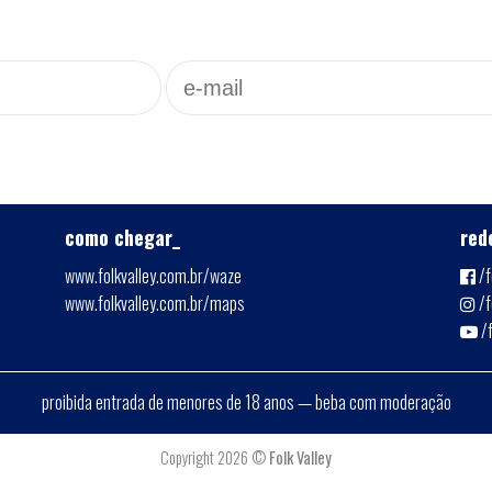
como chegar_
red
www.folkvalley.com.br/waze
/f
www.folkvalley.com.br/maps
/f
/
proibida entrada de menores de 18 anos — beba com moderação
Copyright 2026 ©
Folk Valley