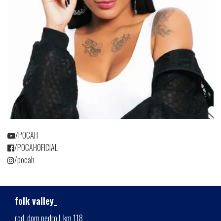
/POCAH
/POCAHOFICIAL
/pocah
folk valley_
rod. dom pedro I, km 118