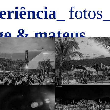
eriência_
fotos
ge & mateus