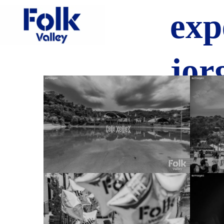
exp
jor