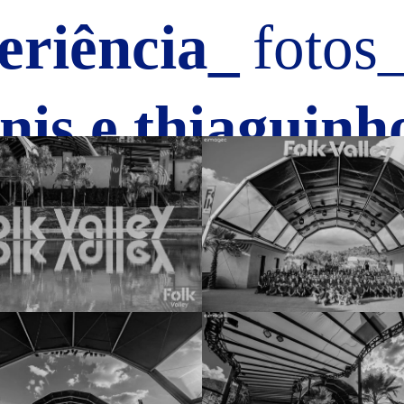
eriência_
fotos
nis e thiaguinh