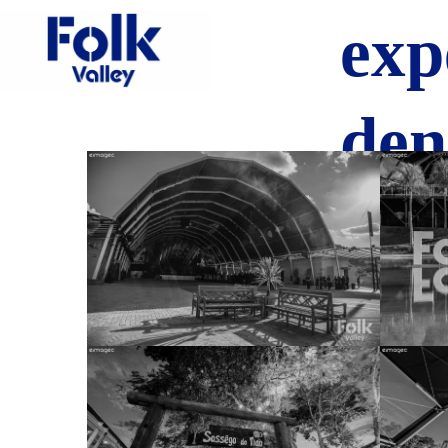
exp
den